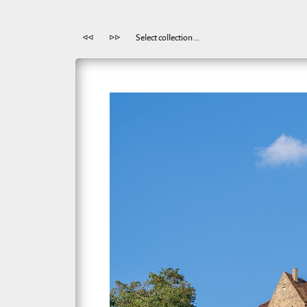
◁◁
▷▷
Select collection …