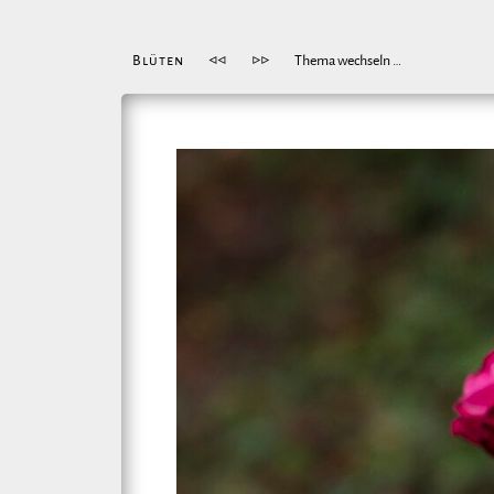
Blüten
◁◁
▷▷
Thema wechseln …