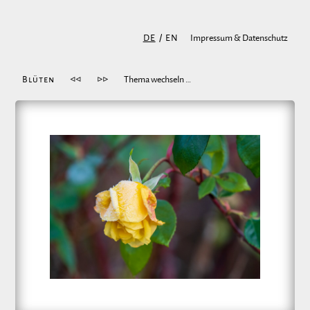
DE
/
EN
Impressum & Datenschutz
Blüten
◁◁
▷▷
Thema wechseln …