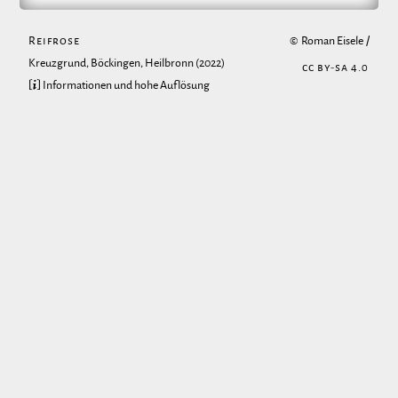
Reifrose
©
Roman Eisele
/
Kreuzgrund, Böckingen, Heilbronn
(2022)
CC BY-SA 4.0
[ℹ] Informationen und hohe Auflösung